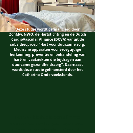
Deze studie wordt gefinancierd door
ZonMw, NWO, de Hartstichting en de Dutch
CardioVascular Alliance (DCVA) vanuit de
subsidieoproep "Hart voor duurzame zorg.
Medische apparaten voor vroegtijdige
herkenning, preventie en behandeling van
hart- en vaatziekten die bijdragen aan
duurzame gezondheidszorg". Daarnaast
wordt deze studie gefinancierd door het
Catharina Onderzoeksfonds.
FORSEE biedt via een slimme
camera een extra paar ogen voor
artsen en verpleegkundigen, dat