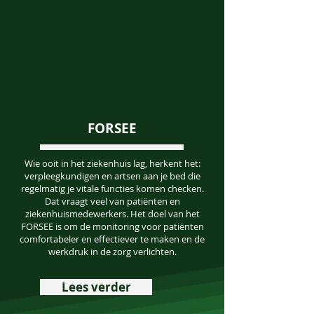
complicaties en acute
gezondheidsproblemen bij een
patiënt snel opmerkt.
FORSEE
Wie ooit in het ziekenhuis lag, herkent het:
verpleegkundigen en artsen aan je bed die
regelmatig je vitale functies komen checken.
Dat vraagt veel van patiënten en
ziekenhuismedewerkers. Het doel van het
FORSEE is om de monitoring voor patiënten
comfortabeler en effectiever te maken en de
werkdruk in de zorg verlichten.
Lees verder