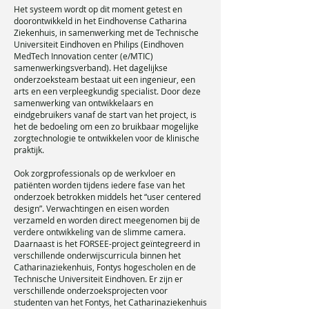
Het systeem wordt op dit moment getest en
doorontwikkeld in het Eindhovense Catharina
Ziekenhuis, in samenwerking met de Technische
Universiteit Eindhoven en Philips (Eindhoven
MedTech Innovation center (e/MTIC)
samenwerkingsverband). Het dagelijkse
onderzoeksteam bestaat uit een ingenieur, een
arts en een verpleegkundig specialist. Door deze
samenwerking van ontwikkelaars en
eindgebruikers vanaf de start van het project, is
het de bedoeling om een zo bruikbaar mogelijke
zorgtechnologie te ontwikkelen voor de klinische
praktijk.
Ook zorgprofessionals op de werkvloer en
patiënten worden tijdens iedere fase van het
onderzoek betrokken middels het “user centered
design”. Verwachtingen en eisen worden
verzameld en worden direct meegenomen bij de
verdere ontwikkeling van de slimme camera.
Daarnaast is het FORSEE-project geïntegreerd in
verschillende onderwijscurricula binnen het
Catharinaziekenhuis, Fontys hogescholen en de
Technische Universiteit Eindhoven. Er zijn er
verschillende onderzoeksprojecten voor
studenten van het Fontys, het Catharinaziekenhuis