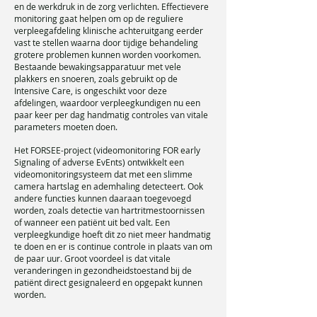
en de werkdruk in de zorg verlichten. Effectievere
monitoring gaat helpen om op de reguliere
verpleegafdeling klinische achteruitgang eerder
vast te stellen waarna door tijdige behandeling
grotere problemen kunnen worden voorkomen.
Bestaande bewakingsapparatuur met vele
plakkers en snoeren, zoals gebruikt op de
Intensive Care, is ongeschikt voor deze
afdelingen, waardoor verpleegkundigen nu een
paar keer per dag handmatig controles van vitale
parameters moeten doen.
Het FORSEE-project (videomonitoring FOR early
Signaling of adverse EvEnts) ontwikkelt een
videomonitoringsysteem dat met een slimme
camera hartslag en ademhaling detecteert. Ook
andere functies kunnen daaraan toegevoegd
worden, zoals detectie van hartritmestoornissen
of wanneer een patiënt uit bed valt. Een
verpleegkundige hoeft dit zo niet meer handmatig
te doen en er is continue controle in plaats van om
de paar uur. Groot voordeel is dat vitale
veranderingen in gezondheidstoestand bij de
patiënt direct gesignaleerd en opgepakt kunnen
worden.