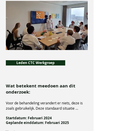
Leden CTC Werkgroep
Wat betekent meedoen aan dit
onderzoek:
Voor de behandeling verandert er niets, deze is 
zoals gebruikelijk. Deze standaard situatie 
houdt in dat de verpleegkundige een paar keer 
Startdatum: Februari 2024
dag hartslag, ademhaling en bloeddruk komt 
Geplande einddatum: Februari 2025
meten. Voor dit onderzoek maken we extra 
opnames met een speciaal ontworpen camera 